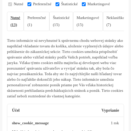
Nutné
Preferenčné
Štatistické
Marketingové
Nutné
Preferenčné
Štatistické
Marketingové
Neklasifikovan
(13)
(1)
(15)
(15)
(7)
Tieto informácie sú nevyhnutné k správnemu chodu webovej stránky ako
napríklad vkladanie tovaru do košíka, uloženie vyplnených údajov alebo
prihlásenie do zákazníckej sekcie.
Tieto cookies umožnia prispôsobiť
správanie alebo vzhľad stránky podľa Vašich potrieb, napríklad voľba
jazyka.
Vďaka týmto cookies môžu majitelia aj developeri webu viac
porozumieť správaniu užívateľov a vyvijať stránku tak, aby bola čo
najviac prozákaznícka. Teda aby ste čo najrýchlejšie našli hľadaný tovar
alebo čo najľahšie dokončili jeho nákup.
Tieto informácie umožnia
personalizovať zobrazenie ponúk priamo pre Vás vďaka historickej
skúsenosti prehliadania predchádzajúcich stránok a ponúk.
Tieto cookies
zatiaľ neboli roztriedené do vlastnej kategórie.
Účel
Vypršanie
show_cookie_message
1 rok