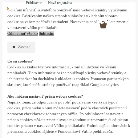
Prihlásenie
Nová registrácia
S cieľom uľahčiť užívateľom používať naše webové stránky využívame
0 ks
cookies. Používaním našich stránok súhlasíte s ukladaním súborov
cookie na vašom počítači / zariadení. Nastavenia cookies môžete zmeniť
v nastavení vášho prehliadača.
Odmietnuť všetko
Súhlasím
Zavrieť
Čo sú cookies?
Cookies sú krátke textové informácie, ktoré sú uložené vo Vašom
prehliadači. Tieto informácie bežne používajú všetky webové stránky a
ich prechádzaním dochádza k ukladaniu cookies. Pomocou partnerských
skriptov, ktoré môžu stránky používať (napríklad Google analytics
Ako môžem nastaviť prácu webu s cookies?
Napriek tomu, že odporúčame povoliť používanie všetkých typov
cookies, prácu webu s nimi môžete nastaviť podľa vlastných preferencií
pomocou checkboxov zobrazených nižšie. Po odsúhlasení nastavenia
práce s cookies môžete zmeniť svoje rozhodnutie zmazaním či editáciou
cookies priamo v nastavení Vášho prehliadača. Podrobnejšie informácie k
premazaniu cookies nájdete v Pomocníkovi Vášho prehliadača.