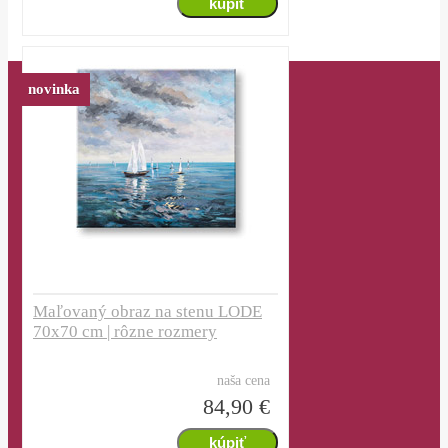
novinka
O nás
Naše záruky
Doprava a platby
Často kladené otázky
Obchodné podmienky
Impressum
Užitočné odkazy
Kontakt
Maľovaný obraz na stenu LODE
70x70 cm | rôzne rozmery
naša cena
84,90 €