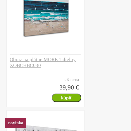
Obraz na plátne MORE 1 dielny
XOBCHBC030
naša cena
39,90 €
novinka