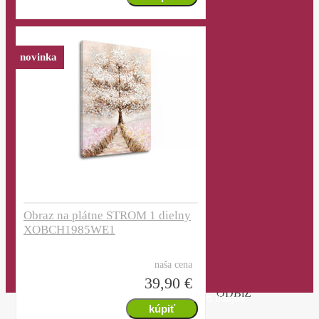
novinka
Kontakt
0918 772 471
info@obrazylasky.sk
Obraz na plátne STROM 1 dielny
ARTMIE, spol. s r.o.
Strojárska 603/85
XOBCH1985WE1
069 01 Snina
IČO:
36731684
naša cena
IČ DPH:
SK2022350355
39,90 €
ODBiZ
Info o spracovaní osobných údajov