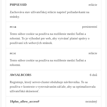
PHPSESSID
relácie
Zachováva stav užívateľskej relácie naprieč požiadavkami na
stránky.
rc::a
persistentní
Tento súbor cookie sa používa na rozlíšenie medzi ľuďmi a
robotmi. To je výhodné pre web, aby vytvárať platné správy o
používaní ich webových stránok.
rc::c
relácie
Tento súbor cookie sa používa na rozlíšenie medzi ľuďmi a
robotmi.
AWSALBCORS
6 dnů
Registruje, ktorý server-cluster obsluhuje návštevníka. To sa
používa v kontexte s vyrovnávaním záťaže, aby sa optimalizovala
užívateľská skúsenosť.
18plus_allow_access#
neznámý