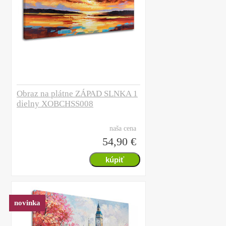
Obraz na plátne ZÁPAD SLNKA 1
dielny XOBCHSS008
naša cena
54,90 €
novinka