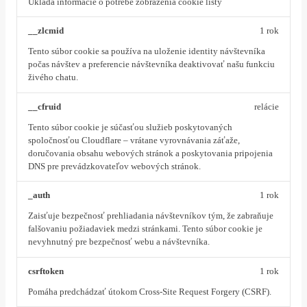
Ukladá informácie o potrebe zobrazenia cookie lišty
__zlcmid
1 rok
Tento súbor cookie sa používa na uloženie identity návštevníka
počas návštev a preferencie návštevníka deaktivovať našu funkciu
živého chatu.
__cfruid
relácie
Tento súbor cookie je súčasťou služieb poskytovaných
spoločnosťou Cloudflare – vrátane vyrovnávania záťaže,
doručovania obsahu webových stránok a poskytovania pripojenia
DNS pre prevádzkovateľov webových stránok.
_auth
1 rok
Zaisťuje bezpečnosť prehliadania návštevníkov tým, že zabraňuje
falšovaniu požiadaviek medzi stránkami. Tento súbor cookie je
nevyhnutný pre bezpečnosť webu a návštevníka.
csrftoken
1 rok
Pomáha predchádzať útokom Cross-Site Request Forgery (CSRF).