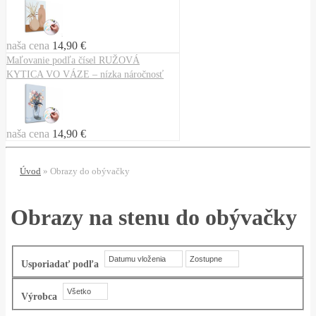
naša cena
14,90 €
Maľovanie podľa čísel RUŽOVÁ
KYTICA VO VÁZE – nízka náročnosť
naša cena
14,90 €
Úvod
»
Obrazy do obývačky
Obrazy na stenu do obývačky
Datumu vloženia
Zostupne
Usporiadať podľa
Všetko
Výrobca