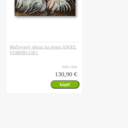
Maľovaný obraz na stenu ANJEL
YOBFB533E1
naša cena
130,90 €