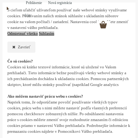
Prihlásenie
Nová registrácia
S cieľom uľahčiť užívateľom používať naše webové stránky využívame
0 ks
cookies. Používaním našich stránok súhlasíte s ukladaním súborov
cookie na vašom počítači / zariadení. Nastavenia cookies môžete zmeniť
v nastavení vášho prehliadača.
Odmietnuť všetko
Súhlasím
Zavrieť
Čo sú cookies?
Cookies sú krátke textové informácie, ktoré sú uložené vo Vašom
prehliadači. Tieto informácie bežne používajú všetky webové stránky a
ich prechádzaním dochádza k ukladaniu cookies. Pomocou partnerských
skriptov, ktoré môžu stránky používať (napríklad Google analytics
Ako môžem nastaviť prácu webu s cookies?
Napriek tomu, že odporúčame povoliť používanie všetkých typov
cookies, prácu webu s nimi môžete nastaviť podľa vlastných preferencií
pomocou checkboxov zobrazených nižšie. Po odsúhlasení nastavenia
práce s cookies môžete zmeniť svoje rozhodnutie zmazaním či editáciou
cookies priamo v nastavení Vášho prehliadača. Podrobnejšie informácie k
premazaniu cookies nájdete v Pomocníkovi Vášho prehliadača.