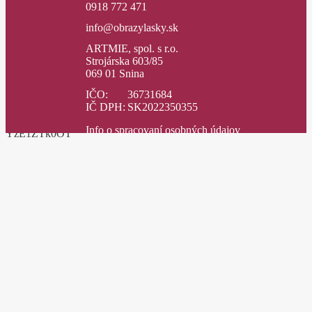
0918 772 471
info@obrazylasky.sk
ARTMIE, spol. s r.o.
Strojárska 603/85
069 01 Snina
IČO:
36731684
IČ DPH:
SK2022350355
Info o spracovaní osobných údajov
YzE1ZTk0OT