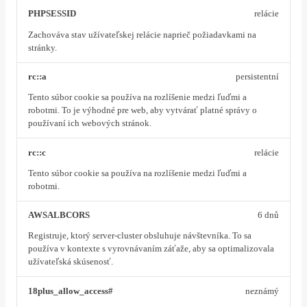
PHPSESSID
relácie
Zachováva stav užívateľskej relácie naprieč požiadavkami na
stránky.
rc::a
persistentní
Tento súbor cookie sa používa na rozlíšenie medzi ľuďmi a
robotmi. To je výhodné pre web, aby vytvárať platné správy o
používaní ich webových stránok.
rc::c
relácie
Tento súbor cookie sa používa na rozlíšenie medzi ľuďmi a
robotmi.
AWSALBCORS
6 dnů
Registruje, ktorý server-cluster obsluhuje návštevníka. To sa
používa v kontexte s vyrovnávaním záťaže, aby sa optimalizovala
užívateľská skúsenosť.
18plus_allow_access#
neznámý