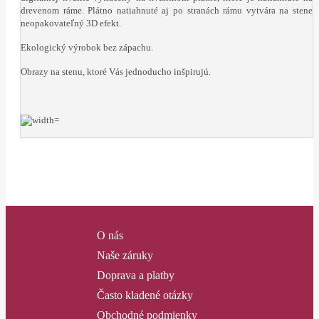
drevenom ráme. Plátno natiahnuté aj po stranách rámu vytvára na stene
neopakovateľný 3D efekt.
Ekologický výrobok bez zápachu.
Obrazy na stenu, ktoré Vás jednoducho inšpirujú.
O nás
Naše záruky
Doprava a platby
Často kladené otázky
Obchodné podmienky