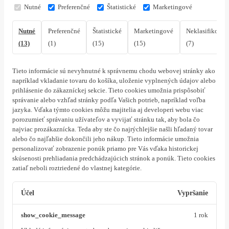
Nutné
Preferenčné
Štatistické
Marketingové
Nutné
Preferenčné
Štatistické
Marketingové
Neklasifikovan
(13)
(1)
(15)
(15)
(7)
Tieto informácie sú nevyhnutné k správnemu chodu webovej stránky ako
napríklad vkladanie tovaru do košíka, uloženie vyplnených údajov alebo
prihlásenie do zákazníckej sekcie.
Tieto cookies umožnia prispôsobiť
správanie alebo vzhľad stránky podľa Vašich potrieb, napríklad voľba
jazyka.
Vďaka týmto cookies môžu majitelia aj developeri webu viac
porozumieť správaniu užívateľov a vyvijať stránku tak, aby bola čo
najviac prozákaznícka. Teda aby ste čo najrýchlejšie našli hľadaný tovar
alebo čo najľahšie dokončili jeho nákup.
Tieto informácie umožnia
personalizovať zobrazenie ponúk priamo pre Vás vďaka historickej
skúsenosti prehliadania predchádzajúcich stránok a ponúk.
Tieto cookies
zatiaľ neboli roztriedené do vlastnej kategórie.
Účel
Vypršanie
show_cookie_message
1 rok