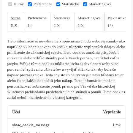
Nutné
Preferenčné
Štatistické
Marketingové
Nutné
Preferenčné
Štatistické
Marketingové
Neklasifikovan
(13)
(1)
(15)
(15)
(7)
Tieto informácie sú nevyhnutné k správnemu chodu webovej stránky ako
napríklad vkladanie tovaru do košíka, uloženie vyplnených údajov alebo
prihlásenie do zákazníckej sekcie.
Tieto cookies umožnia prispôsobiť
správanie alebo vzhľad stránky podľa Vašich potrieb, napríklad voľba
jazyka.
Vďaka týmto cookies môžu majitelia aj developeri webu viac
porozumieť správaniu užívateľov a vyvijať stránku tak, aby bola čo
najviac prozákaznícka. Teda aby ste čo najrýchlejšie našli hľadaný tovar
alebo čo najľahšie dokončili jeho nákup.
Tieto informácie umožnia
personalizovať zobrazenie ponúk priamo pre Vás vďaka historickej
skúsenosti prehliadania predchádzajúcich stránok a ponúk.
Tieto cookies
zatiaľ neboli roztriedené do vlastnej kategórie.
Účel
Vypršanie
show_cookie_message
1 rok