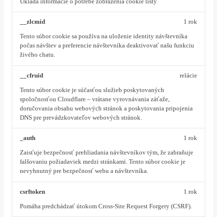
Ukladá informácie o potrebe zobrazenia cookie lišty
__zlcmid
1 rok
Tento súbor cookie sa používa na uloženie identity návštevníka
počas návštev a preferencie návštevníka deaktivovať našu funkciu
živého chatu.
__cfruid
relácie
Tento súbor cookie je súčasťou služieb poskytovaných
spoločnosťou Cloudflare – vrátane vyrovnávania záťaže,
doručovania obsahu webových stránok a poskytovania pripojenia
DNS pre prevádzkovateľov webových stránok.
_auth
1 rok
Zaisťuje bezpečnosť prehliadania návštevníkov tým, že zabraňuje
falšovaniu požiadaviek medzi stránkami. Tento súbor cookie je
nevyhnutný pre bezpečnosť webu a návštevníka.
csrftoken
1 rok
Pomáha predchádzať útokom Cross-Site Request Forgery (CSRF).