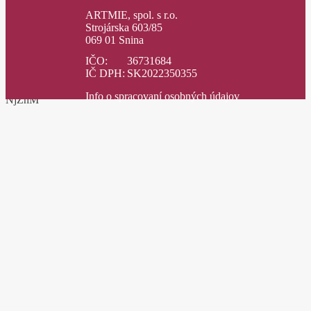
ARTMIE, spol. s r.o.
Strojárska 603/85
069 01 Snina
IČO:
36731684
IČ DPH:
SK2022350355
Info o spracovaní osobných údajov
NjZhM