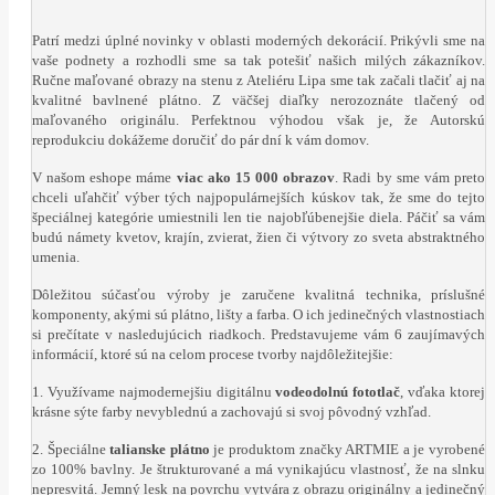
Patrí medzi úplné novinky v oblasti moderných dekorácií. Prikývli sme na
vaše podnety a rozhodli sme sa tak potešiť našich milých zákazníkov.
Ručne maľované obrazy na stenu z Ateliéru Lipa sme tak začali tlačiť aj na
kvalitné bavlnené plátno. Z väčšej diaľky nerozoznáte tlačený od
maľovaného originálu. Perfektnou výhodou však je, že Autorskú
reprodukciu dokážeme doručiť do pár dní k vám domov.
V našom eshope máme
viac ako 15 000 obrazov
. Radi by sme vám preto
chceli uľahčiť výber tých najpopulárnejších kúskov tak, že sme do tejto
špeciálnej kategórie umiestnili len tie najobľúbenejšie diela. Páčiť sa vám
budú námety kvetov, krajín, zvierat, žien či výtvory zo sveta abstraktného
umenia.
Dôležitou súčasťou výroby je zaručene kvalitná technika, príslušné
komponenty, akými sú plátno, lišty a farba. O ich jedinečných vlastnostiach
si prečítate v nasledujúcich riadkoch. Predstavujeme vám 6 zaujímavých
informácií, ktoré sú na celom procese tvorby najdôležitejšie:
1. Využívame najmodernejšiu digitálnu
vodeodolnú fototlač
, vďaka ktorej
krásne sýte farby nevyblednú a zachovajú si svoj pôvodný vzhľad.
2. Špeciálne
talianske plátno
je produktom značky ARTMIE a je vyrobené
zo 100% bavlny. Je štrukturované a má vynikajúcu vlastnosť, že na slnku
nepresvitá. Jemný lesk na povrchu vytvára z obrazu originálny a jedinečný