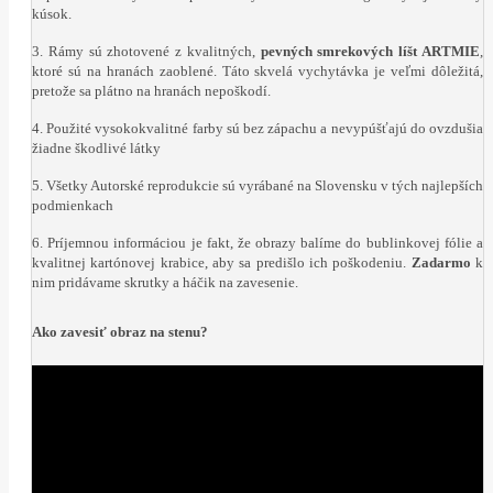
kúsok.
3. Rámy sú zhotovené z kvalitných,
pevných smrekových líšt ARTMIE
,
ktoré sú na hranách zaoblené. Táto skvelá vychytávka je veľmi dôležitá,
pretože sa plátno na hranách nepoškodí.
4. Použité vysokokvalitné farby sú bez zápachu a nevypúšťajú do ovzdušia
žiadne škodlivé látky
5. Všetky Autorské reprodukcie sú vyrábané na Slovensku v tých najlepších
podmienkach
6. Príjemnou informáciou je fakt, že obrazy balíme do bublinkovej fólie a
kvalitnej kartónovej krabice, aby sa predišlo ich poškodeniu.
Zadarmo
k
nim pridávame skrutky a háčik na zavesenie.
Ako zavesiť obraz na stenu?