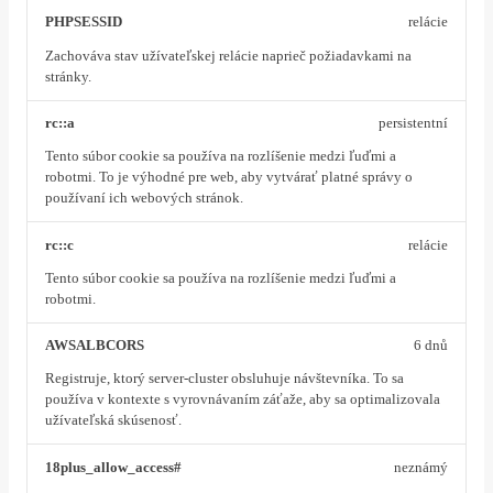
PHPSESSID
relácie
Zachováva stav užívateľskej relácie naprieč požiadavkami na
stránky.
rc::a
persistentní
Tento súbor cookie sa používa na rozlíšenie medzi ľuďmi a
robotmi. To je výhodné pre web, aby vytvárať platné správy o
používaní ich webových stránok.
rc::c
relácie
Tento súbor cookie sa používa na rozlíšenie medzi ľuďmi a
robotmi.
AWSALBCORS
6 dnů
Registruje, ktorý server-cluster obsluhuje návštevníka. To sa
používa v kontexte s vyrovnávaním záťaže, aby sa optimalizovala
užívateľská skúsenosť.
18plus_allow_access#
neznámý