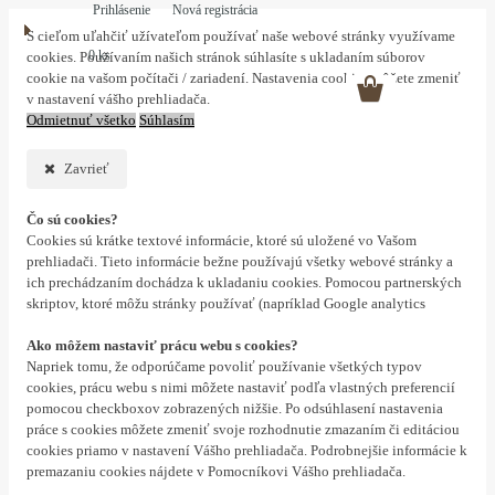
Prihlásenie
Nová registrácia
S cieľom uľahčiť užívateľom používať naše webové stránky využívame
0 ks
cookies. Používaním našich stránok súhlasíte s ukladaním súborov
cookie na vašom počítači / zariadení. Nastavenia cookies môžete zmeniť
v nastavení vášho prehliadača.
Odmietnuť všetko
Súhlasím
Zavrieť
Čo sú cookies?
Cookies sú krátke textové informácie, ktoré sú uložené vo Vašom
prehliadači. Tieto informácie bežne používajú všetky webové stránky a
ich prechádzaním dochádza k ukladaniu cookies. Pomocou partnerských
skriptov, ktoré môžu stránky používať (napríklad Google analytics
Ako môžem nastaviť prácu webu s cookies?
Napriek tomu, že odporúčame povoliť používanie všetkých typov
cookies, prácu webu s nimi môžete nastaviť podľa vlastných preferencií
pomocou checkboxov zobrazených nižšie. Po odsúhlasení nastavenia
práce s cookies môžete zmeniť svoje rozhodnutie zmazaním či editáciou
cookies priamo v nastavení Vášho prehliadača. Podrobnejšie informácie k
premazaniu cookies nájdete v Pomocníkovi Vášho prehliadača.