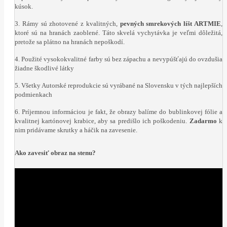
kúsok.
3. Rámy sú zhotovené z kvalitných,
pevných smrekových líšt ARTMIE
,
ktoré sú na hranách zaoblené. Táto skvelá vychytávka je veľmi dôležitá,
pretože sa plátno na hranách nepoškodí.
4. Použité vysokokvalitné farby sú bez zápachu a nevypúšťajú do ovzdušia
žiadne škodlivé látky
5. Všetky Autorské reprodukcie sú vyrábané na Slovensku v tých najlepších
podmienkach
6. Príjemnou informáciou je fakt, že obrazy balíme do bublinkovej fólie a
kvalitnej kartónovej krabice, aby sa predišlo ich poškodeniu.
Zadarmo
k
nim pridávame skrutky a háčik na zavesenie.
Ako zavesiť obraz na stenu?