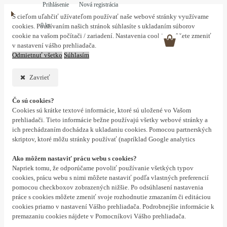
Prihlásenie
Nová registrácia
S cieľom uľahčiť užívateľom používať naše webové stránky využívame
0 ks
cookies. Používaním našich stránok súhlasíte s ukladaním súborov
cookie na vašom počítači / zariadení. Nastavenia cookies môžete zmeniť
v nastavení vášho prehliadača.
Odmietnuť všetko
Súhlasím
Zavrieť
Čo sú cookies?
Cookies sú krátke textové informácie, ktoré sú uložené vo Vašom
prehliadači. Tieto informácie bežne používajú všetky webové stránky a
ich prechádzaním dochádza k ukladaniu cookies. Pomocou partnerských
skriptov, ktoré môžu stránky používať (napríklad Google analytics
Ako môžem nastaviť prácu webu s cookies?
Napriek tomu, že odporúčame povoliť používanie všetkých typov
cookies, prácu webu s nimi môžete nastaviť podľa vlastných preferencií
pomocou checkboxov zobrazených nižšie. Po odsúhlasení nastavenia
práce s cookies môžete zmeniť svoje rozhodnutie zmazaním či editáciou
cookies priamo v nastavení Vášho prehliadača. Podrobnejšie informácie k
premazaniu cookies nájdete v Pomocníkovi Vášho prehliadača.