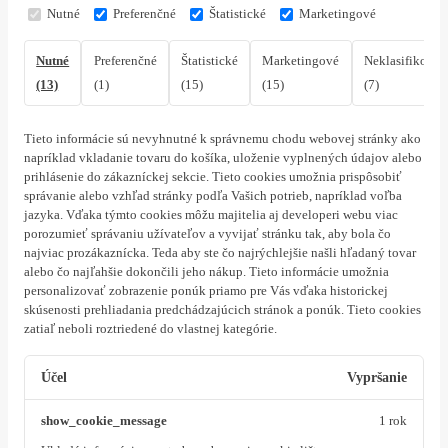
Nutné
Preferenčné
Štatistické
Marketingové
Nutné
Preferenčné
Štatistické
Marketingové
Neklasifikovan
(13)
(1)
(15)
(15)
(7)
Tieto informácie sú nevyhnutné k správnemu chodu webovej stránky ako
napríklad vkladanie tovaru do košíka, uloženie vyplnených údajov alebo
prihlásenie do zákazníckej sekcie.
Tieto cookies umožnia prispôsobiť
správanie alebo vzhľad stránky podľa Vašich potrieb, napríklad voľba
jazyka.
Vďaka týmto cookies môžu majitelia aj developeri webu viac
porozumieť správaniu užívateľov a vyvijať stránku tak, aby bola čo
najviac prozákaznícka. Teda aby ste čo najrýchlejšie našli hľadaný tovar
alebo čo najľahšie dokončili jeho nákup.
Tieto informácie umožnia
personalizovať zobrazenie ponúk priamo pre Vás vďaka historickej
skúsenosti prehliadania predchádzajúcich stránok a ponúk.
Tieto cookies
zatiaľ neboli roztriedené do vlastnej kategórie.
Účel
Vypršanie
show_cookie_message
1 rok