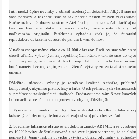
Patrí medzi úplné novinky v oblasti moderných dekorácií. Prikývli sme na
vaše podnety a rozhodli sme sa tak potešiť našich milých zákazníkov.
Ručne maľované obrazy na stenu z Ateliéru Lipa sme tak začali tlačiť aj na
kvalitné bavlnené plátno. Z väčšej diaľky nerozoznáte tlačený od
maľovaného originálu. Perfektnou výhodou však je, že Autorskú
reprodukciu dokážeme doručiť do pár dní k vám domov.
V našom eshope máme
viac ako 15 000 obrazov
. Radi by sme vám preto
chceli uľahčiť výber tých najpopulárnejších kúskov tak, že sme do tejto
špeciálnej kategórie umiestnili len tie najobľúbenejšie diela. Páčiť sa vám
budú námety kvetov, krajín, zvierat, žien či výtvory zo sveta abstraktného
umenia.
Dôležitou súčasťou výroby je zaručene kvalitná technika, príslušné
komponenty, akými sú plátno, lišty a farba. O ich jedinečných vlastnostiach
si prečítate v nasledujúcich riadkoch. Predstavujeme vám 6 zaujímavých
informácií, ktoré sú na celom procese tvorby najdôležitejšie:
1. Využívame najmodernejšiu digitálnu
vodeodolnú fototlač
, vďaka ktorej
krásne sýte farby nevyblednú a zachovajú si svoj pôvodný vzhľad.
2. Špeciálne
talianske plátno
je produktom značky ARTMIE a je vyrobené
zo 100% bavlny. Je štrukturované a má vynikajúcu vlastnosť, že na slnku
nepresvitá. Jemný lesk na povrchu vytvára z obrazu originálny a jedinečný