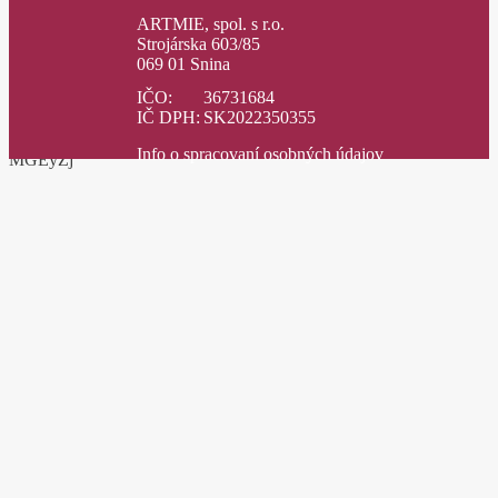
ARTMIE, spol. s r.o.
Strojárska 603/85
069 01 Snina
IČO:
36731684
IČ DPH:
SK2022350355
Info o spracovaní osobných údajov
MGEyZj