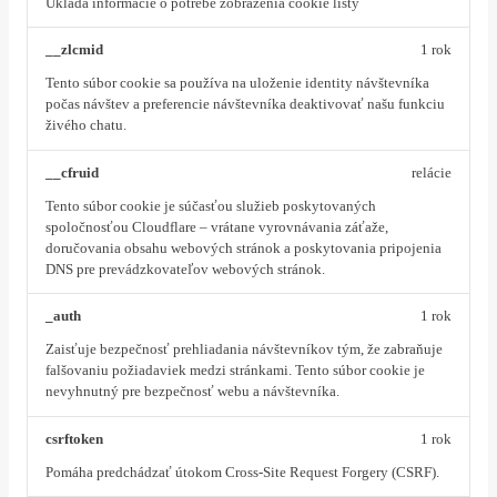
Ukladá informácie o potrebe zobrazenia cookie lišty
__zlcmid
1 rok
Tento súbor cookie sa používa na uloženie identity návštevníka
počas návštev a preferencie návštevníka deaktivovať našu funkciu
živého chatu.
__cfruid
relácie
Tento súbor cookie je súčasťou služieb poskytovaných
spoločnosťou Cloudflare – vrátane vyrovnávania záťaže,
doručovania obsahu webových stránok a poskytovania pripojenia
DNS pre prevádzkovateľov webových stránok.
_auth
1 rok
Zaisťuje bezpečnosť prehliadania návštevníkov tým, že zabraňuje
falšovaniu požiadaviek medzi stránkami. Tento súbor cookie je
nevyhnutný pre bezpečnosť webu a návštevníka.
csrftoken
1 rok
Pomáha predchádzať útokom Cross-Site Request Forgery (CSRF).