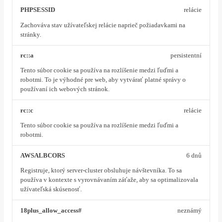
PHPSESSID
relácie
Zachováva stav užívateľskej relácie naprieč požiadavkami na
stránky.
rc::a
persistentní
Tento súbor cookie sa používa na rozlíšenie medzi ľuďmi a
robotmi. To je výhodné pre web, aby vytvárať platné správy o
používaní ich webových stránok.
rc::c
relácie
Tento súbor cookie sa používa na rozlíšenie medzi ľuďmi a
robotmi.
AWSALBCORS
6 dnů
Registruje, ktorý server-cluster obsluhuje návštevníka. To sa
používa v kontexte s vyrovnávaním záťaže, aby sa optimalizovala
užívateľská skúsenosť.
18plus_allow_access#
neznámý