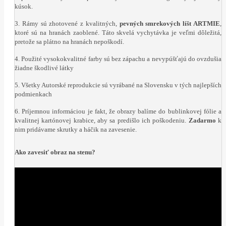
kúsok.
3. Rámy sú zhotovené z kvalitných,
pevných smrekových líšt ARTMIE
,
ktoré sú na hranách zaoblené. Táto skvelá vychytávka je veľmi dôležitá,
pretože sa plátno na hranách nepoškodí.
4. Použité vysokokvalitné farby sú bez zápachu a nevypúšťajú do ovzdušia
žiadne škodlivé látky
5. Všetky Autorské reprodukcie sú vyrábané na Slovensku v tých najlepších
podmienkach
6. Príjemnou informáciou je fakt, že obrazy balíme do bublinkovej fólie a
kvalitnej kartónovej krabice, aby sa predišlo ich poškodeniu.
Zadarmo
k
nim pridávame skrutky a háčik na zavesenie.
Ako zavesiť obraz na stenu?