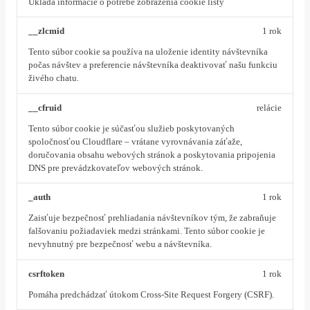
Ukladá informácie o potrebe zobrazenia cookie lišty
__zlcmid
1 rok
Tento súbor cookie sa používa na uloženie identity návštevníka
počas návštev a preferencie návštevníka deaktivovať našu funkciu
živého chatu.
__cfruid
relácie
Tento súbor cookie je súčasťou služieb poskytovaných
spoločnosťou Cloudflare – vrátane vyrovnávania záťaže,
doručovania obsahu webových stránok a poskytovania pripojenia
DNS pre prevádzkovateľov webových stránok.
_auth
1 rok
Zaisťuje bezpečnosť prehliadania návštevníkov tým, že zabraňuje
falšovaniu požiadaviek medzi stránkami. Tento súbor cookie je
nevyhnutný pre bezpečnosť webu a návštevníka.
csrftoken
1 rok
Pomáha predchádzať útokom Cross-Site Request Forgery (CSRF).