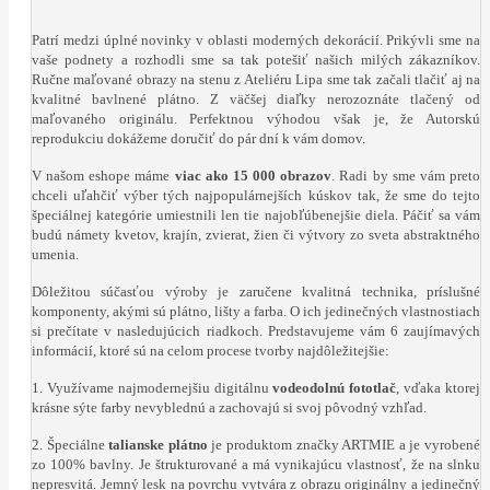
Patrí medzi úplné novinky v oblasti moderných dekorácií. Prikývli sme na
vaše podnety a rozhodli sme sa tak potešiť našich milých zákazníkov.
Ručne maľované obrazy na stenu z Ateliéru Lipa sme tak začali tlačiť aj na
kvalitné bavlnené plátno. Z väčšej diaľky nerozoznáte tlačený od
maľovaného originálu. Perfektnou výhodou však je, že Autorskú
reprodukciu dokážeme doručiť do pár dní k vám domov.
V našom eshope máme
viac ako 15 000 obrazov
. Radi by sme vám preto
chceli uľahčiť výber tých najpopulárnejších kúskov tak, že sme do tejto
špeciálnej kategórie umiestnili len tie najobľúbenejšie diela. Páčiť sa vám
budú námety kvetov, krajín, zvierat, žien či výtvory zo sveta abstraktného
umenia.
Dôležitou súčasťou výroby je zaručene kvalitná technika, príslušné
komponenty, akými sú plátno, lišty a farba. O ich jedinečných vlastnostiach
si prečítate v nasledujúcich riadkoch. Predstavujeme vám 6 zaujímavých
informácií, ktoré sú na celom procese tvorby najdôležitejšie:
1. Využívame najmodernejšiu digitálnu
vodeodolnú fototlač
, vďaka ktorej
krásne sýte farby nevyblednú a zachovajú si svoj pôvodný vzhľad.
2. Špeciálne
talianske plátno
je produktom značky ARTMIE a je vyrobené
zo 100% bavlny. Je štrukturované a má vynikajúcu vlastnosť, že na slnku
nepresvitá. Jemný lesk na povrchu vytvára z obrazu originálny a jedinečný