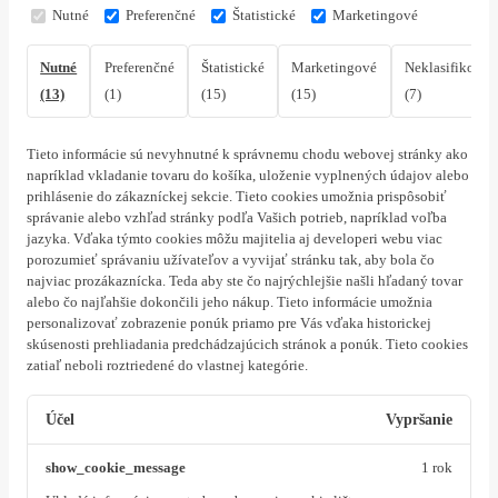
Nutné
Preferenčné
Štatistické
Marketingové
Nutné
Preferenčné
Štatistické
Marketingové
Neklasifikovan
(13)
(1)
(15)
(15)
(7)
Tieto informácie sú nevyhnutné k správnemu chodu webovej stránky ako
napríklad vkladanie tovaru do košíka, uloženie vyplnených údajov alebo
prihlásenie do zákazníckej sekcie.
Tieto cookies umožnia prispôsobiť
správanie alebo vzhľad stránky podľa Vašich potrieb, napríklad voľba
jazyka.
Vďaka týmto cookies môžu majitelia aj developeri webu viac
porozumieť správaniu užívateľov a vyvijať stránku tak, aby bola čo
najviac prozákaznícka. Teda aby ste čo najrýchlejšie našli hľadaný tovar
alebo čo najľahšie dokončili jeho nákup.
Tieto informácie umožnia
personalizovať zobrazenie ponúk priamo pre Vás vďaka historickej
skúsenosti prehliadania predchádzajúcich stránok a ponúk.
Tieto cookies
zatiaľ neboli roztriedené do vlastnej kategórie.
Účel
Vypršanie
show_cookie_message
1 rok