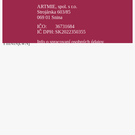
ARTMIE, spol. s r.o.
Strojárska 603/85
069 01 Snina
IČO:
36731684
IČ DPH:
SK2022350355
Info o spracovaní osobných údajov
YmNiNjcwNj