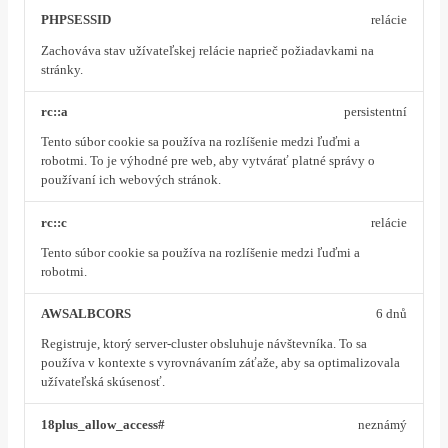
PHPSESSID
relácie
Zachováva stav užívateľskej relácie naprieč požiadavkami na
stránky.
rc::a
persistentní
Tento súbor cookie sa používa na rozlíšenie medzi ľuďmi a
robotmi. To je výhodné pre web, aby vytvárať platné správy o
používaní ich webových stránok.
rc::c
relácie
Tento súbor cookie sa používa na rozlíšenie medzi ľuďmi a
robotmi.
AWSALBCORS
6 dnů
Registruje, ktorý server-cluster obsluhuje návštevníka. To sa
používa v kontexte s vyrovnávaním záťaže, aby sa optimalizovala
užívateľská skúsenosť.
18plus_allow_access#
neznámý