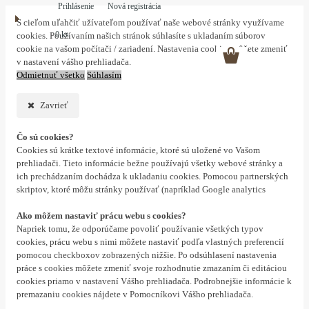
Prihlásenie
Nová registrácia
S cieľom uľahčiť užívateľom používať naše webové stránky využívame
0 ks
cookies. Používaním našich stránok súhlasíte s ukladaním súborov
cookie na vašom počítači / zariadení. Nastavenia cookies môžete zmeniť
v nastavení vášho prehliadača.
Odmietnuť všetko
Súhlasím
Zavrieť
Čo sú cookies?
Cookies sú krátke textové informácie, ktoré sú uložené vo Vašom
prehliadači. Tieto informácie bežne používajú všetky webové stránky a
ich prechádzaním dochádza k ukladaniu cookies. Pomocou partnerských
skriptov, ktoré môžu stránky používať (napríklad Google analytics
Ako môžem nastaviť prácu webu s cookies?
Napriek tomu, že odporúčame povoliť používanie všetkých typov
cookies, prácu webu s nimi môžete nastaviť podľa vlastných preferencií
pomocou checkboxov zobrazených nižšie. Po odsúhlasení nastavenia
práce s cookies môžete zmeniť svoje rozhodnutie zmazaním či editáciou
cookies priamo v nastavení Vášho prehliadača. Podrobnejšie informácie k
premazaniu cookies nájdete v Pomocníkovi Vášho prehliadača.